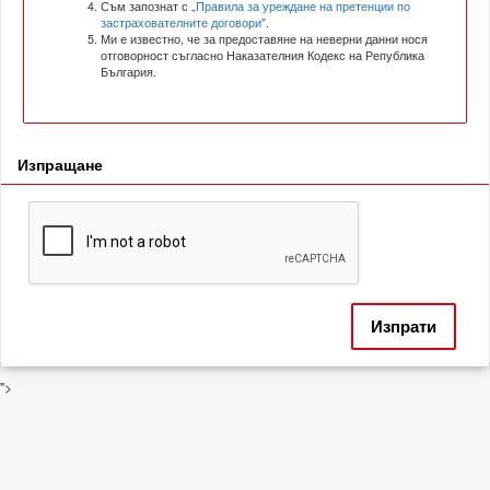
Съм запознат с „
Правила за уреждане на претенции по
застрахователните договори
”.
Ми е известно, че за предоставяне на неверни данни нося
отговорност съгласно Наказателния Кодекс на Република
България.
Изпращане
Изпрати
">