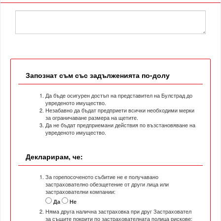
Запознат съм със задълженията по-долу
Да бъде осигурен достъп на представител на Булстрад до
увреденото имущество.
Незабавно да бъдат предприети всички необходими мерки
за ограничаване размера на щетите.
Да не бъдат предприемани действия по възстановяване на
увреденото имущество.
Декларирам, че:
За горепосоченото събитие не е получавано
застрахователно обезщетение от други лица или
застрахователни компании:
Да
Не
Няма друга налична застраховка при друг Застраховател
за същите покрити по застрахователната полица рискове: