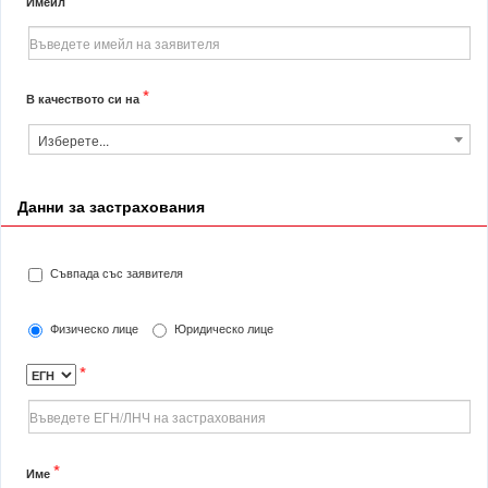
Имейл
*
В качеството си на
Изберете...
Данни за застрахования
Съвпада със заявителя
Физическо лице
Юридическо лице
*
*
Име