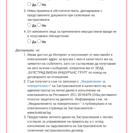
Да
Не
Няма промяна в обстоятелствата, декларирани с
представените документи при сключване на
застраховката:
Да
Не
От виновните лица за причинените имуществени вреди не
е получавано обезщетение:
Да
Не
Декларирам, че:
Имам достъп до Интернет и посоченият от мен имейл е
електронният адрес за връзка с мен в качеството ми на
заявител на събитието, като се съгласявам да получавам
на него всички съобщения, изпратени ми от ЗЕАД
„БУЛСТРАД ВИЕНА ИНШУРЪНС ГРУП” по повод на
договорните ни отношения.
Съм получил и съм се запознал с „
Уведомление за
поверителност
” на Застрахователя в качеството му на
администратор на лични данни в изпълнение на
изискванията на Регламент (ЕС) 2016/679 (Общ регламент
относно защитата на данните). Информиран съм, че
„Уведомлението за поверителност “ е публикувано и на
електронната страница на Застрахователя –
www.bulstrad.bg
Предоставям личните данни на Застрахования с негово
съгласие за упражняване на правата му и с оглед
изпълнение на задълженията на Застрахователя по
сключения застрахователен договор.