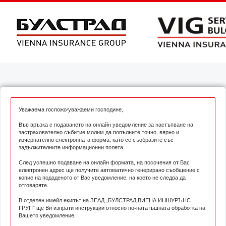
Уважаема госпожо/уважаеми господине,
Във връзка с подаването на онлайн уведомление за настъпване на
застрахователно събитие молим да попълните точно, вярно и
изчерпателно електронната форма, като се съобразите със
задължителните информационни полета.
След успешно подаване на онлайн формата, на посочения от Вас
електронен адрес ще получите автоматично генерирано съобщение с
копие на подаденото от Вас уведомление, на което не следва да
отговаряте.
В отделен имейл екипът на ЗЕАД „БУЛСТРАД ВИЕНА ИНШУРЪНС
ГРУП” ще Ви изпрати инструкции относно по-нататъшната обработка на
Вашето уведомление.