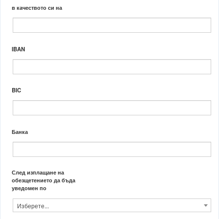
в качеството си на
IBAN
BIC
Банка
След изплащане на
обезщетението да бъда
уведомен по
Изберете...