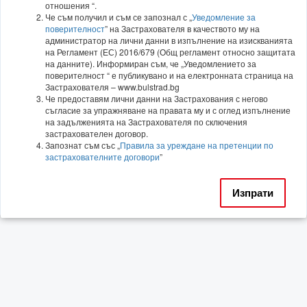
отношения “.
Че съм получил и съм се запознал с „
Уведомление за
поверителност
” на Застрахователя в качеството му на
администратор на лични данни в изпълнение на изискванията
на Регламент (ЕС) 2016/679 (Общ регламент относно защитата
на данните). Информиран съм, че „Уведомлението за
поверителност “ е публикувано и на електронната страница на
Застрахователя – www.bulstrad.bg
Че предоставям лични данни на Застрахования с негово
съгласие за упражняване на правата му и с оглед изпълнение
на задълженията на Застрахователя по сключения
застрахователен договор.
Запознат съм със „
Правила за уреждане на претенции по
застрахователните договори
”
Изпрати