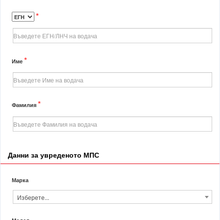
*
*
Име
*
Фамилия
Данни за увреденото МПС
Марка
Изберете...
Модел