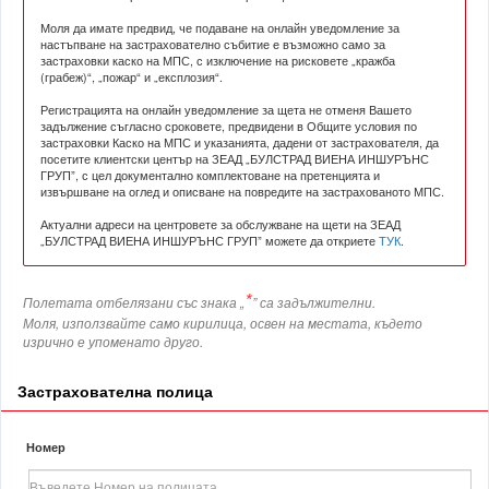
Моля да имате предвид, че подаване на онлайн уведомление за
настъпване на застрахователно събитие е възможно само за
застраховки каско на МПС, с изключение на рисковете „кражба
(грабеж)“, „пожар“ и „експлозия“.
Регистрацията на онлайн уведомление за щета не отменя Вашето
задължение съгласно сроковете, предвидени в Общите условия по
застраховки Каско на МПС и указанията, дадени от застрахователя, да
посетите клиентски център на ЗЕАД „БУЛСТРАД ВИЕНА ИНШУРЪНС
ГРУП”, с цел документално комплектоване на претенцията и
извършване на оглед и описване на повредите на застрахованото МПС.
Актуални адреси на центровете за обслужване на щети на ЗЕАД
„БУЛСТРАД ВИЕНА ИНШУРЪНС ГРУП” можете да откриете
ТУК
.
*
Полетата отбелязани със знака „
” са задължителни.
Моля, използвайте само кирилица, освен на местата, където
изрично е упоменато друго.
Застрахователна полица
Номер