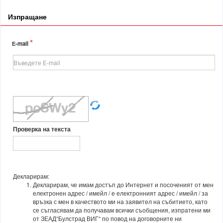
Изпращане
*
Е-mail
Проверка на текста
Декларирам:
Декларирам, че имам достъп до Интернет и посоченият от мен
електронен адрес / имейл / е електронният адрес / имейл / за
връзка с мен в качеството ми на заявител на събитието, като
се съгласявам да получавам всички съобщения, изпратени ми
от ЗЕАД“Булстрад ВИГ“ по повод на договорните ни