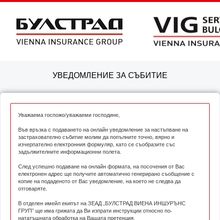
УВЕДОМЛЕНИЕ ЗА СЪБИТИЕ
Уважаема госпожо/уважаеми господине,
Във връзка с подаването на онлайн уведомление за настъпване на
застрахователно събитие молим да попълните точно, вярно и
изчерпателно електронния формуляр, като се съобразите със
задължителните информационни полета.
След успешно подаване на онлайн формата, на посочения от Вас
електронен адрес ще получите автоматично генерирано съобщение с
копие на подаденото от Вас уведомление, на което не следва да
отговаряте.
В отделен имейл екипът на ЗЕАД „БУЛСТРАД ВИЕНА ИНШУРЪНС
ГРУП” ще има грижата да Ви изпрати инструкции относно по-
нататъшната обработка на Вашата претенция.